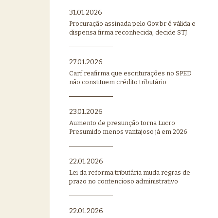
31.01.2026
Procuração assinada pelo Gov.br é válida e
dispensa firma reconhecida, decide STJ
27.01.2026
Carf reafirma que escriturações no SPED
não constituem crédito tributário
23.01.2026
Aumento de presunção torna Lucro
Presumido menos vantajoso já em 2026
22.01.2026
Lei da reforma tributária muda regras de
prazo no contencioso administrativo
22.01.2026