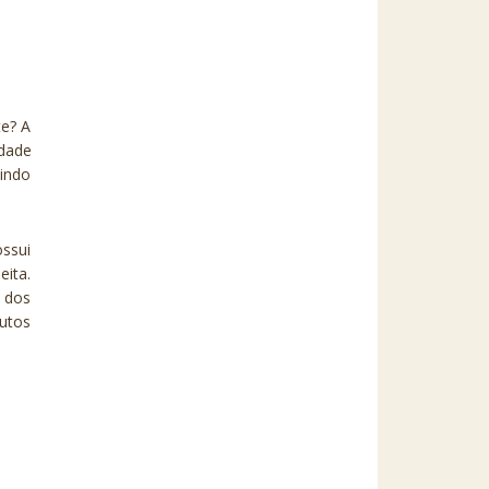
te? A
edade
tindo
ssui
ita.
s dos
rutos