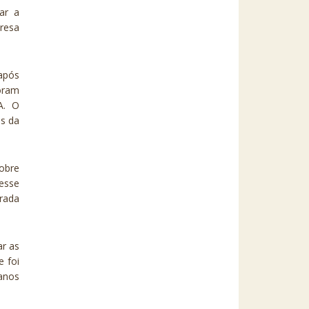
ar a
resa
 após
oram
A. O
as da
sobre
 esse
rada
ar as
e foi
anos