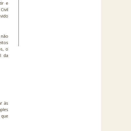
ir e
Civil
vido
r não
eitos
os, o
l da
ar às
mples
 que