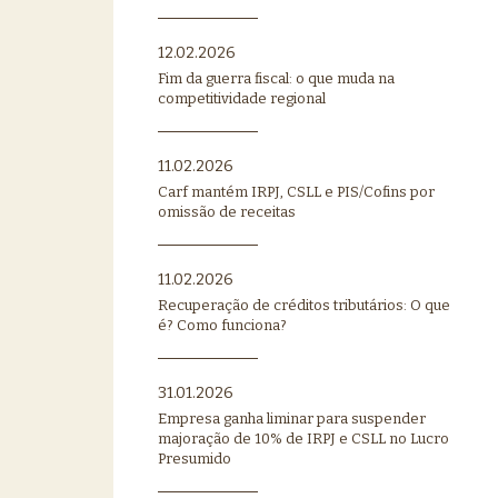
12.02.2026
Fim da guerra fiscal: o que muda na
competitividade regional
11.02.2026
Carf mantém IRPJ, CSLL e PIS/Cofins por
omissão de receitas
11.02.2026
Recuperação de créditos tributários: O que
é? Como funciona?
31.01.2026
Empresa ganha liminar para suspender
majoração de 10% de IRPJ e CSLL no Lucro
Presumido