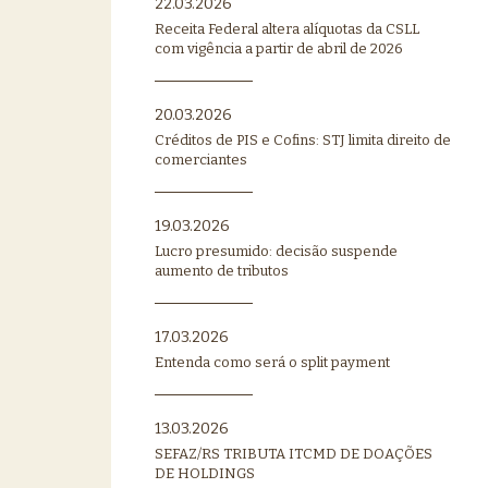
22.03.2026
Receita Federal altera alíquotas da CSLL
com vigência a partir de abril de 2026
20.03.2026
Créditos de PIS e Cofins: STJ limita direito de
comerciantes
19.03.2026
Lucro presumido: decisão suspende
aumento de tributos
17.03.2026
Entenda como será o split payment
13.03.2026
SEFAZ/RS TRIBUTA ITCMD DE DOAÇÕES
DE HOLDINGS