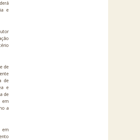
derá
ria e
autor
iação
tério
de de
ente
a de
ea e
ja de
a em
omo a
as em
mento