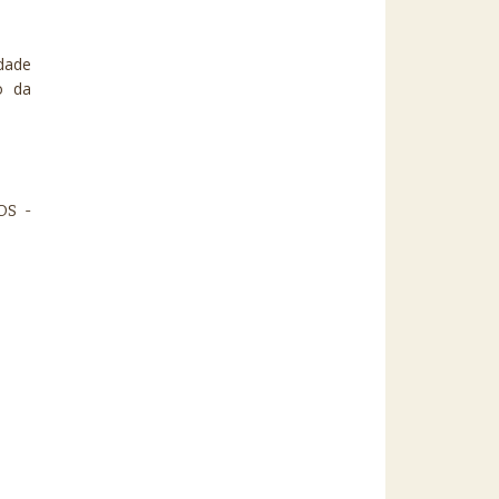
edade
ão da
OS -