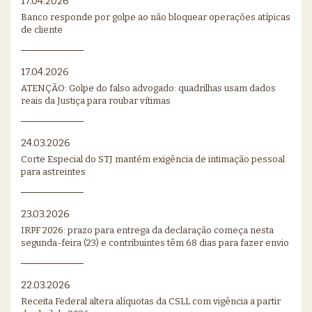
17.04.2026
Banco responde por golpe ao não bloquear operações atípicas
de cliente
17.04.2026
ATENÇÃO: Golpe do falso advogado: quadrilhas usam dados
reais da Justiça para roubar vítimas
24.03.2026
Corte Especial do STJ mantém exigência de intimação pessoal
para astreintes
23.03.2026
IRPF 2026: prazo para entrega da declaração começa nesta
segunda-feira (23) e contribuintes têm 68 dias para fazer envio
22.03.2026
Receita Federal altera alíquotas da CSLL com vigência a partir