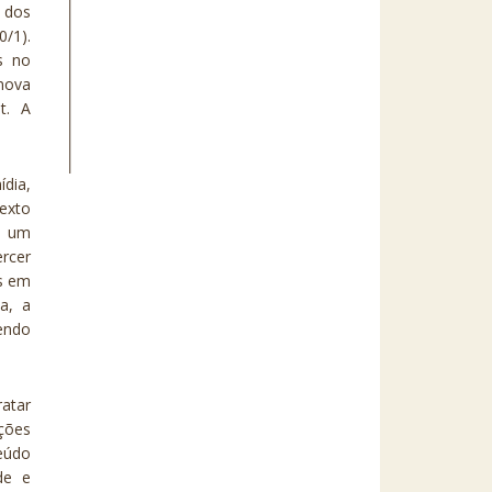
m dos
/1).
s no
nova
t. A
dia,
exto
o um
ercer
os em
ca, a
endo
ratar
ições
teúdo
de e