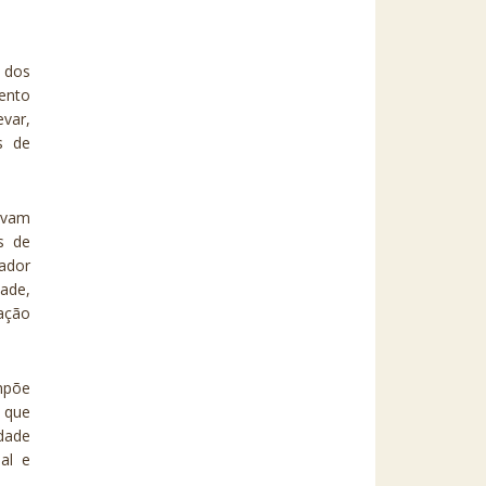
 dos
ento
evar,
s de
tavam
s de
iador
dade,
ração
mpõe
 que
idade
ial e