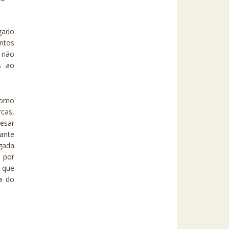
gado
antos
 não
s ao
como
rcas,
pesar
tante
gada
 por
a que
ma do