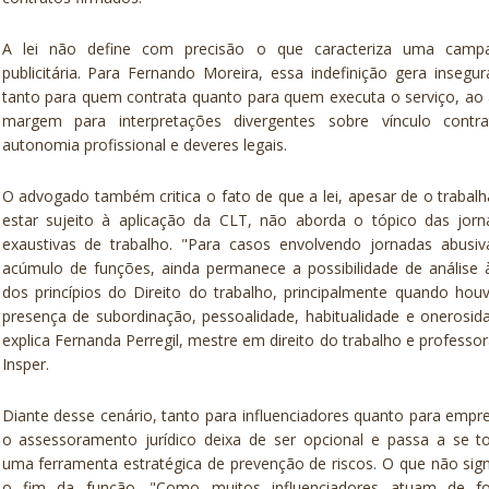
A lei não define com precisão o que caracteriza uma camp
publicitária. Para Fernando Moreira, essa indefinição gera insegu
tanto para quem contrata quanto para quem executa o serviço, ao 
margem para interpretações divergentes sobre vínculo contrat
autonomia profissional e deveres legais.
O advogado também critica o fato de que a lei, apesar de o trabal
estar sujeito à aplicação da CLT, não aborda o tópico das jorn
exaustivas de trabalho. "Para casos envolvendo jornadas abusiv
acúmulo de funções, ainda permanece a possibilidade de análise 
dos princípios do Direito do trabalho, principalmente quando hou
presença de subordinação, pessoalidade, habitualidade e onerosid
explica Fernanda Perregil, mestre em direito do trabalho e professo
Insper.
Diante desse cenário, tanto para influenciadores quanto para empr
o assessoramento jurídico deixa de ser opcional e passa a se t
uma ferramenta estratégica de prevenção de riscos. O que não sign
o fim da função. "Como muitos influenciadores atuam de f