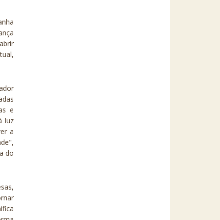
anha
rança
abrir
ual,
hador
adas
as e
à luz
ver a
ade",
ra do
esas,
ornar
ifica
orma