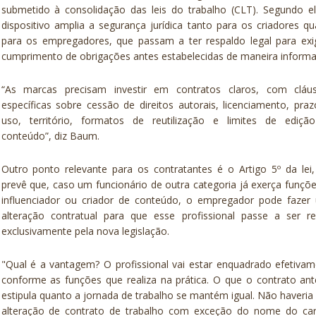
submetido à consolidação das leis do trabalho (CLT). Segundo e
dispositivo amplia a segurança jurídica tanto para os criadores q
para os empregadores, que passam a ter respaldo legal para exi
cumprimento de obrigações antes estabelecidas de maneira informal
“As marcas precisam investir em contratos claros, com cláus
específicas sobre cessão de direitos autorais, licenciamento, pra
uso, território, formatos de reutilização e limites de ediçã
conteúdo”, diz Baum.
Outro ponto relevante para os contratantes é o Artigo 5º da lei
prevê que, caso um funcionário de outra categoria já exerça funçõ
influenciador ou criador de conteúdo, o empregador pode fazer
alteração contratual para que esse profissional passe a ser re
exclusivamente pela nova legislação.
"Qual é a vantagem? O profissional vai estar enquadrado efetiva
conforme as funções que realiza na prática. O que o contrato ant
estipula quanto a jornada de trabalho se mantém igual. Não haveri
alteração de contrato de trabalho com exceção do nome do car