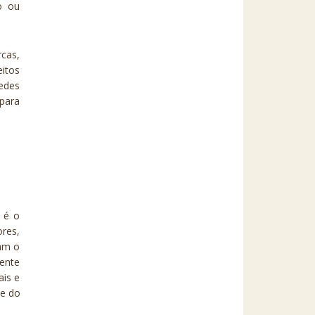
o ou
rcas,
eitos
redes
para
i é o
ores,
tam o
mente
ais e
de do