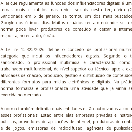
A lei que regulamenta as funções dos influenciadores digitais é u
temas mais discutidos nas redes sociais nesta terça-feira (20
Sancionada em 6 de janeiro, se tornou um dos mais buscado
Google nos últimos dias. Muitos usuários tentam entender se a 
norma pode levar produtores de conteúdo a deixar a interne
resposta, no entanto, é não.
A Lei nº 15.325/2026 define o conceito de profissional multimí
categoria que inclui os influenciadores digitais. Segundo o t
sancionado, o profissional multimídia é caracterizado com
trabalhador multifuncional, de nível superior ou técnico, apto a ex
atividades de criação, produção, gestão e distribuição de conteúd
diferentes formatos para mídias eletrônicas e digitais. Na práti
norma formaliza e profissionaliza uma atividade que já vinha s
exercida no mercado.
A norma também delimita quais entidades estão autorizadas a cont
esses profissionais. Estão entre elas empresas privadas e institu
públicas, provedores de aplicações de internet, produtoras de con
e de jogos, emissoras de radiodifusão, agências de publicida