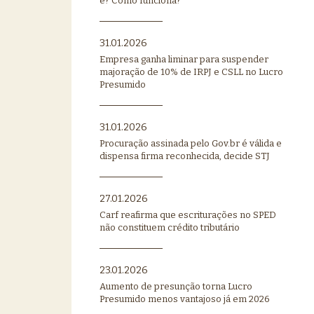
é? Como funciona?
31.01.2026
Empresa ganha liminar para suspender
majoração de 10% de IRPJ e CSLL no Lucro
Presumido
31.01.2026
Procuração assinada pelo Gov.br é válida e
dispensa firma reconhecida, decide STJ
27.01.2026
Carf reafirma que escriturações no SPED
não constituem crédito tributário
23.01.2026
Aumento de presunção torna Lucro
Presumido menos vantajoso já em 2026