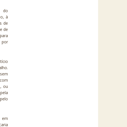
e do
do, à
es de
 e de
para
 por
tício
alho.
 sem
, com
, ou
pela
pelo
a em
caria