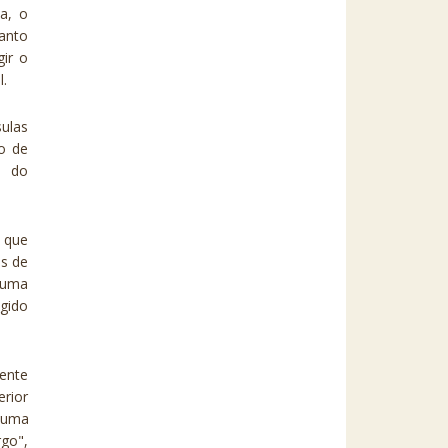
la, o
uanto
gir o
.
ulas
zo de
o do
, que
es de
 uma
gido
mente
erior
a uma
go",