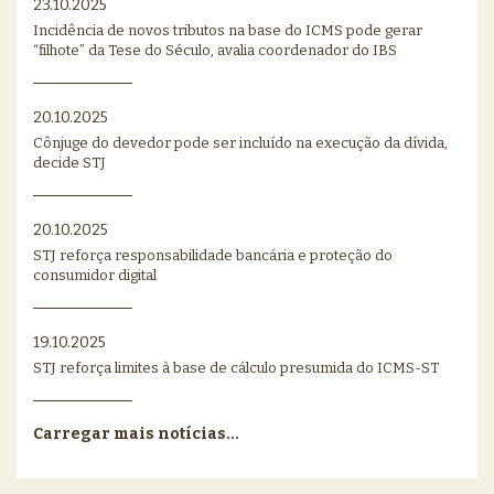
23.10.2025
Incidência de novos tributos na base do ICMS pode gerar
“filhote” da Tese do Século, avalia coordenador do IBS
20.10.2025
Cônjuge do devedor pode ser incluído na execução da dívida,
decide STJ
20.10.2025
STJ reforça responsabilidade bancária e proteção do
consumidor digital
19.10.2025
STJ reforça limites à base de cálculo presumida do ICMS-ST
Carregar mais notícias...