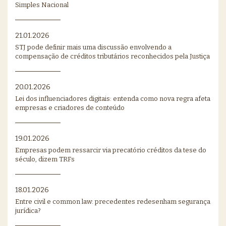
Simples Nacional
21.01.2026
STJ pode definir mais uma discussão envolvendo a
compensação de créditos tributários reconhecidos pela Justiça
20.01.2026
Lei dos influenciadores digitais: entenda como nova regra afeta
empresas e criadores de conteúdo
19.01.2026
Empresas podem ressarcir via precatório créditos da tese do
século, dizem TRFs
18.01.2026
Entre civil e common law: precedentes redesenham segurança
jurídica?