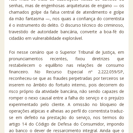
senhas, mas de engenhosas arquiteturas de engano — os
chamados golpe da falsa central de atendimento e golpe
da mão fantasma —, nos quais a confiança do correntista
é o instrumento do delito. O discurso técnico do criminoso,
travestido de autoridade bancária, converte a boa-fé do
cidadão em vulnerabilidade explorável.
Foi nesse cenário que o Superior Tribunal de Justiça, em
pronunciamentos recentes, fixou diretrizes que
restabelecem o equilíbrio nas relações de consumo
financeiro. No Recurso Especial nº 2.222.059/SP,
reconheceu-se que as fraudes perpetradas por terceiros se
inserem no âmbito do fortuito interno, pois decorrem do
risco próprio da atividade bancária, não sendo capazes de
romper o nexo causal entre a falha do serviço e o prejuízo
experimentado pelo cliente. A omissão no bloqueio de
operações atípicas e alheias ao perfil do correntista traduz-
se em defeito na prestação do serviço, nos termos do
artigo 14 do Código de Defesa do Consumidor, impondo
ao banco o dever de ressarcimento integral. Ainda que o