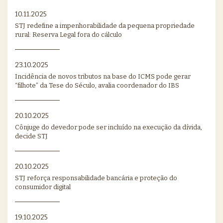
10.11.2025
STJ redefine a impenhorabilidade da pequena propriedade
rural: Reserva Legal fora do cálculo
23.10.2025
Incidência de novos tributos na base do ICMS pode gerar
“filhote” da Tese do Século, avalia coordenador do IBS
20.10.2025
Cônjuge do devedor pode ser incluído na execução da dívida,
decide STJ
20.10.2025
STJ reforça responsabilidade bancária e proteção do
consumidor digital
19.10.2025