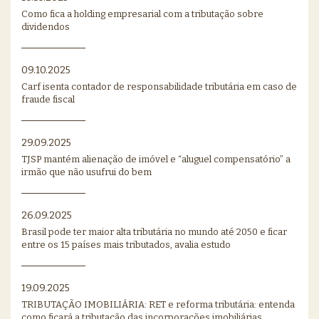
Como fica a holding empresarial com a tributação sobre
dividendos
09.10.2025
Carf isenta contador de responsabilidade tributária em caso de
fraude fiscal
29.09.2025
TJSP mantém alienação de imóvel e “aluguel compensatório” a
irmão que não usufrui do bem
26.09.2025
Brasil pode ter maior alta tributária no mundo até 2050 e ficar
entre os 15 países mais tributados, avalia estudo
19.09.2025
TRIBUTAÇÃO IMOBILIÁRIA: RET e reforma tributária: entenda
como ficará a tributação das incorporações imobiliárias