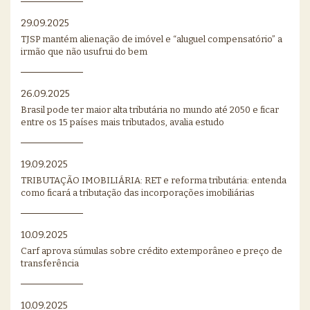
29.09.2025
TJSP mantém alienação de imóvel e “aluguel compensatório” a
irmão que não usufrui do bem
26.09.2025
Brasil pode ter maior alta tributária no mundo até 2050 e ficar
entre os 15 países mais tributados, avalia estudo
19.09.2025
TRIBUTAÇÃO IMOBILIÁRIA: RET e reforma tributária: entenda
como ficará a tributação das incorporações imobiliárias
10.09.2025
Carf aprova súmulas sobre crédito extemporâneo e preço de
transferência
10.09.2025