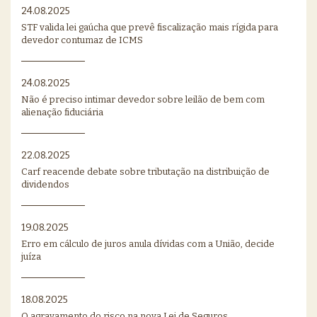
24.08.2025
STF valida lei gaúcha que prevê fiscalização mais rígida para
devedor contumaz de ICMS
24.08.2025
Não é preciso intimar devedor sobre leilão de bem com
alienação fiduciária
22.08.2025
Carf reacende debate sobre tributação na distribuição de
dividendos
19.08.2025
Erro em cálculo de juros anula dívidas com a União, decide
juíza
18.08.2025
O agravamento do risco na nova Lei de Seguros