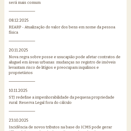
será mais comum
08.12.2025
REARP - Atualização do valor dos bens em nome da pessoa
física
20.11.2025
Nova regra sobre posse e usucapião pode afetar contratos de
aluguel em áreas urbanas: mudanças no registro de imóveis
levantam risco de litígios e preocupam inquilinos e
proprietários
10.11.2025
STJ redefine a impenhorabilidade da pequena propriedade
rural: Reserva Legal fora do cálculo
23.10.2025
Incidência de novos tributos na base do ICMS pode gerar