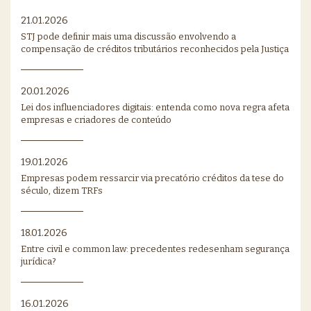
21.01.2026
STJ pode definir mais uma discussão envolvendo a
compensação de créditos tributários reconhecidos pela Justiça
20.01.2026
Lei dos influenciadores digitais: entenda como nova regra afeta
empresas e criadores de conteúdo
19.01.2026
Empresas podem ressarcir via precatório créditos da tese do
século, dizem TRFs
18.01.2026
Entre civil e common law: precedentes redesenham segurança
jurídica?
16.01.2026