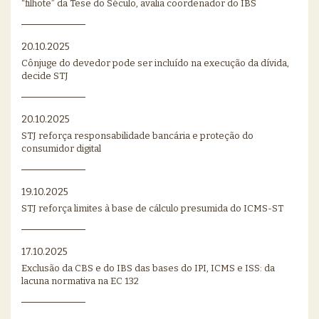
“filhote” da Tese do Século, avalia coordenador do IBS
20.10.2025
Cônjuge do devedor pode ser incluído na execução da dívida,
decide STJ
20.10.2025
STJ reforça responsabilidade bancária e proteção do
consumidor digital
19.10.2025
STJ reforça limites à base de cálculo presumida do ICMS-ST
17.10.2025
Exclusão da CBS e do IBS das bases do IPI, ICMS e ISS: da
lacuna normativa na EC 132