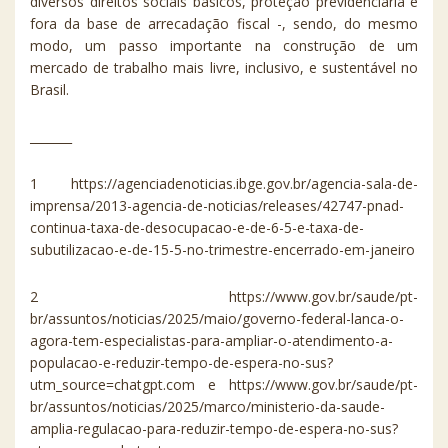
diversos direitos sociais básicos, proteção previdenciária e
fora da base de arrecadação fiscal -, sendo, do mesmo
modo, um passo importante na construção de um
mercado de trabalho mais livre, inclusivo, e sustentável no
Brasil.
_______
1 https://agenciadenoticias.ibge.gov.br/agencia-sala-de-
imprensa/2013-agencia-de-noticias/releases/42747-pnad-
continua-taxa-de-desocupacao-e-de-6-5-e-taxa-de-
subutilizacao-e-de-15-5-no-trimestre-encerrado-em-janeiro
2 https://www.gov.br/saude/pt-
br/assuntos/noticias/2025/maio/governo-federal-lanca-o-
agora-tem-especialistas-para-ampliar-o-atendimento-a-
populacao-e-reduzir-tempo-de-espera-no-sus?
utm_source=chatgpt.com e https://www.gov.br/saude/pt-
br/assuntos/noticias/2025/marco/ministerio-da-saude-
amplia-regulacao-para-reduzir-tempo-de-espera-no-sus?