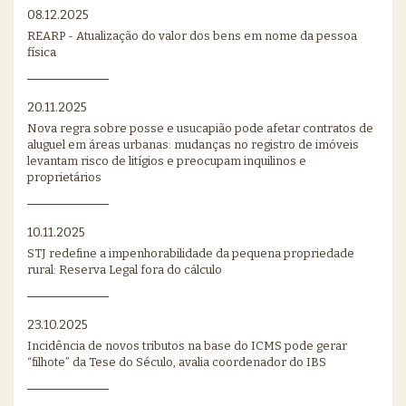
08.12.2025
REARP - Atualização do valor dos bens em nome da pessoa
física
20.11.2025
Nova regra sobre posse e usucapião pode afetar contratos de
aluguel em áreas urbanas: mudanças no registro de imóveis
levantam risco de litígios e preocupam inquilinos e
proprietários
10.11.2025
STJ redefine a impenhorabilidade da pequena propriedade
rural: Reserva Legal fora do cálculo
23.10.2025
Incidência de novos tributos na base do ICMS pode gerar
“filhote” da Tese do Século, avalia coordenador do IBS