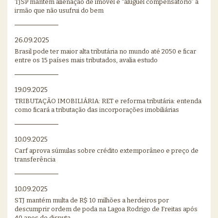
TJSP mantém alienação de imóvel e “aluguel compensatório” a
irmão que não usufrui do bem
26.09.2025
Brasil pode ter maior alta tributária no mundo até 2050 e ficar
entre os 15 países mais tributados, avalia estudo
19.09.2025
TRIBUTAÇÃO IMOBILIÁRIA: RET e reforma tributária: entenda
como ficará a tributação das incorporações imobiliárias
10.09.2025
Carf aprova súmulas sobre crédito extemporâneo e preço de
transferência
10.09.2025
STJ mantém multa de R$ 10 milhões a herdeiros por
descumprir ordem de poda na Lagoa Rodrigo de Freitas após
40 anos de disputa