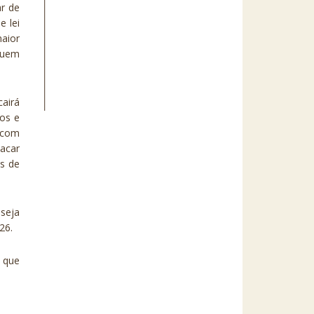
r de
 lei
aior
 quem
cairá
ros e
, com
tacar
as de
 seja
26.
 que