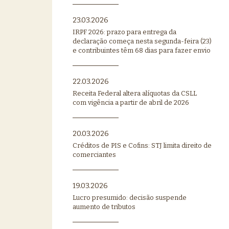
23.03.2026
IRPF 2026: prazo para entrega da
declaração começa nesta segunda-feira (23)
e contribuintes têm 68 dias para fazer envio
22.03.2026
Receita Federal altera alíquotas da CSLL
com vigência a partir de abril de 2026
20.03.2026
Créditos de PIS e Cofins: STJ limita direito de
comerciantes
19.03.2026
Lucro presumido: decisão suspende
aumento de tributos